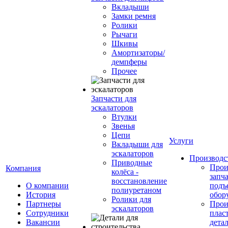
Вкладыши
Замки ремня
Ролики
Рычаги
Шкивы
Амортизаторы/
демпферы
Прочее
Запчасти для
эскалаторов
Втулки
Звенья
Цепи
Услуги
Вкладыши для
эскалаторов
Производс
Приводные
Прои
Компания
колёса -
запч
восстановление
О компании
подъ
полиуретаном
История
обор
Ролики для
Партнеры
Прои
эскалаторов
Сотрудники
плас
Вакансии
дета