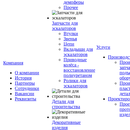
демпферы
Прочее
Запчасти для
эскалаторов
Втулки
Звенья
Цепи
Услуги
Вкладыши для
эскалаторов
Производс
Приводные
Прои
Компания
колёса -
запч
восстановление
О компании
подъ
полиуретаном
История
обор
Ролики для
Партнеры
Прои
эскалаторов
Сотрудники
плас
Вакансии
дета
Реквизиты
Проектиро
Детали для
Прое
строительства
прот
изде
Декоративные
изделия