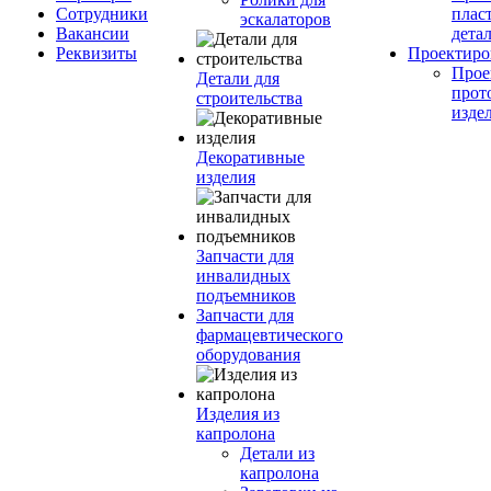
Сотрудники
плас
эскалаторов
Вакансии
дета
Реквизиты
Проектиро
Прое
Детали для
прот
строительства
изде
Декоративные
изделия
Запчасти для
инвалидных
подъемников
Запчасти для
фармацевтического
оборудования
Изделия из
капролона
Детали из
капролона