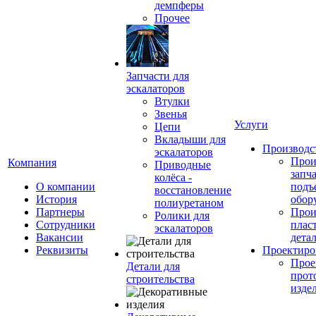
демпферы
Прочее
Запчасти для
эскалаторов
Втулки
Звенья
Услуги
Цепи
Вкладыши для
Производс
эскалаторов
Прои
Компания
Приводные
запч
колёса -
О компании
подъ
восстановление
История
обор
полиуретаном
Партнеры
Прои
Ролики для
Сотрудники
плас
эскалаторов
Вакансии
дета
Реквизиты
Проектиро
Прое
Детали для
прот
строительства
изде