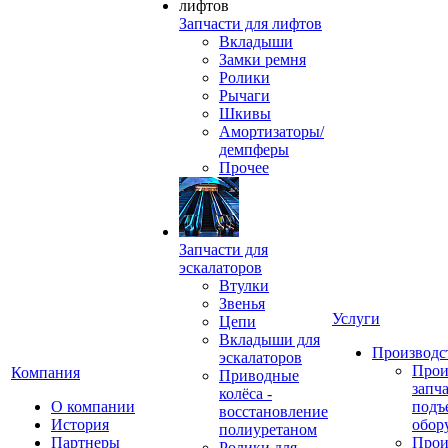
Запчасти для лифтов
Вкладыши
Замки ремня
Ролики
Рычаги
Шкивы
Амортизаторы/
демпферы
Прочее
Запчасти для
эскалаторов
Втулки
Звенья
Услуги
Цепи
Вкладыши для
Производс
эскалаторов
Прои
Компания
Приводные
запч
колёса -
О компании
подъ
восстановление
История
обор
полиуретаном
Партнеры
Прои
Ролики для