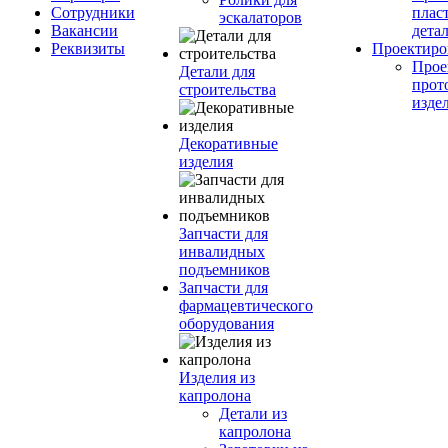
Сотрудники
плас
эскалаторов
Вакансии
дета
Реквизиты
Проектиро
Прое
Детали для
прот
строительства
изде
Декоративные
изделия
Запчасти для
инвалидных
подъемников
Запчасти для
фармацевтического
оборудования
Изделия из
капролона
Детали из
капролона