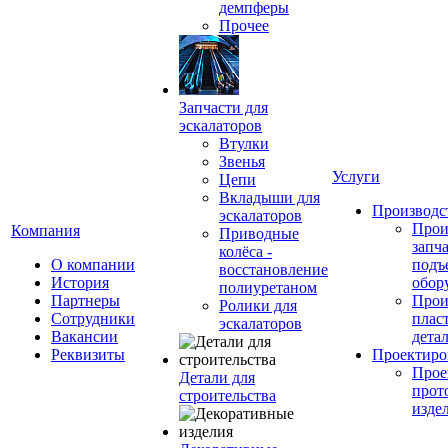
демпферы
Прочее
Запчасти для
эскалаторов
Втулки
Звенья
Услуги
Цепи
Вкладыши для
Производс
эскалаторов
Прои
Компания
Приводные
запч
колёса -
О компании
подъ
восстановление
История
обор
полиуретаном
Партнеры
Прои
Ролики для
Сотрудники
плас
эскалаторов
Вакансии
дета
Реквизиты
Проектиро
Прое
Детали для
прот
строительства
изде