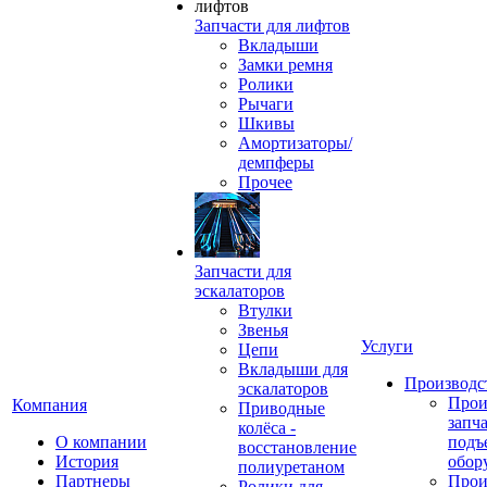
Запчасти для лифтов
Вкладыши
Замки ремня
Ролики
Рычаги
Шкивы
Амортизаторы/
демпферы
Прочее
Запчасти для
эскалаторов
Втулки
Звенья
Услуги
Цепи
Вкладыши для
Производс
эскалаторов
Прои
Компания
Приводные
запч
колёса -
О компании
подъ
восстановление
История
обор
полиуретаном
Партнеры
Прои
Ролики для